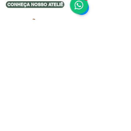
CONHEÇA NOSSO ATELIÊ
VALOR
AGREG
ADO
Lorem ipsum dolor sit amet,
consectetur adipiscing elit, sed do
eiusmod tempor incididunt ut labore et
dolore magna aliqua. Quis ipsum
suspendisse ultrices gravida. Risus
commodo viverra maecenas accumsan
lacus vel facilisis.
Dizza Indústria de Calçados LTDA
CNPJ:
03.700.350
/0001-59 - Av. Brasil,
3730 - Vila Aparecida, Franca - SP,
14402-440